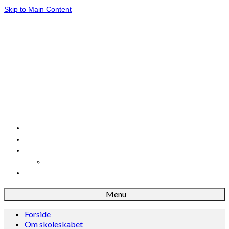
Skip to Main Content
Forside
Om skoleskabet
Dansk
Danskløb
Madkundskab
Menu
Forside
Om skoleskabet