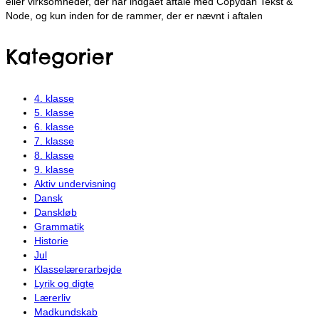
eller virksomheder, der har indgået aftale med Copydan Tekst &
Node, og kun inden for de rammer, der er nævnt i aftalen
Kategorier
4. klasse
5. klasse
6. klasse
7. klasse
8. klasse
9. klasse
Aktiv undervisning
Dansk
Danskløb
Grammatik
Historie
Jul
Klasselærerarbejde
Lyrik og digte
Lærerliv
Madkundskab