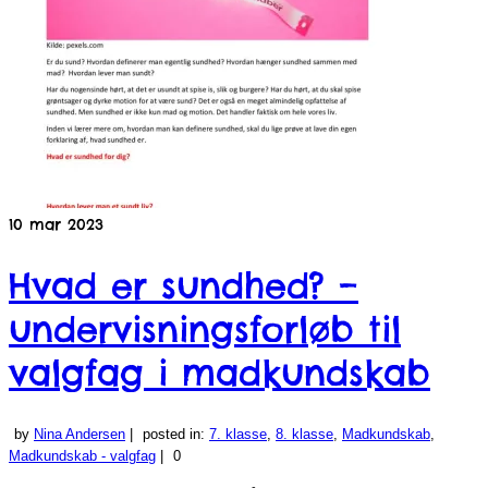
10
mar 2023
Hvad er sundhed? –
undervisningsforløb til
valgfag i madkundskab
by
Nina Andersen
|
posted in:
7. klasse
,
8. klasse
,
Madkundskab
,
Madkundskab - valgfag
|
0