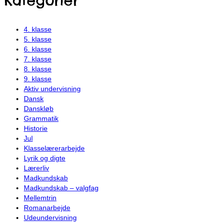
Kategorier
4. klasse
5. klasse
6. klasse
7. klasse
8. klasse
9. klasse
Aktiv undervisning
Dansk
Danskløb
Grammatik
Historie
Jul
Klasselærerarbejde
Lyrik og digte
Lærerliv
Madkundskab
Madkundskab – valgfag
Mellemtrin
Romanarbejde
Udeundervisning