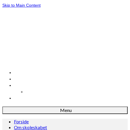
Skip to Main Content
Forside
Om skoleskabet
Dansk
Danskløb
Madkundskab
Menu
Forside
Om skoleskabet