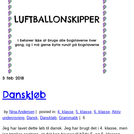
3
feb 2018
Danskløb
by
Nina Andersen
|
posted in:
4. klasse
,
5. klasse
,
6. klasse
,
Aktiv
undervisning
,
Dansk
,
Danskløb
,
Grammatik
|
6
Jeg har lavet dette løb til dansk. Jeg har brugt det i 4. klasse, men
jeg tænker sagtens, at det kan bruges til både 5. og 6. klassen.