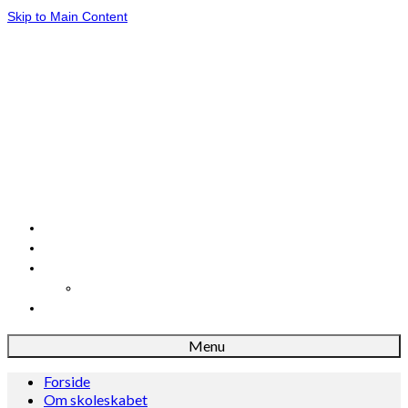
Skip to Main Content
Forside
Om skoleskabet
Dansk
Danskløb
Madkundskab
Menu
Forside
Om skoleskabet