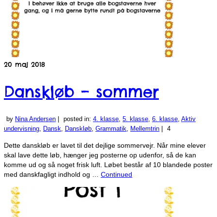
20
maj 2018
Danskløb – sommer
by
Nina Andersen
|
posted in:
4. klasse
,
5. klasse
,
6. klasse
,
Aktiv
undervisning
,
Dansk
,
Danskløb
,
Grammatik
,
Mellemtrin
|
4
Dette danskløb er lavet til det dejlige sommervejr. Når mine elever
skal lave dette løb, hænger jeg posterne op udenfor, så de kan
komme ud og så noget frisk luft. Løbet består af 10 blandede poster
med danskfagligt indhold og …
Continued