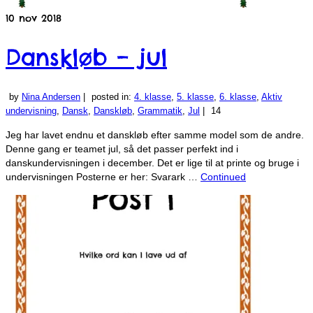
10
nov 2018
Danskløb – jul
by
Nina Andersen
|
posted in:
4. klasse
,
5. klasse
,
6. klasse
,
Aktiv
undervisning
,
Dansk
,
Danskløb
,
Grammatik
,
Jul
|
14
Jeg har lavet endnu et danskløb efter samme model som de andre.
Denne gang er teamet jul, så det passer perfekt ind i
danskundervisningen i december. Det er lige til at printe og bruge i
undervisningen Posterne er her: Svarark …
Continued