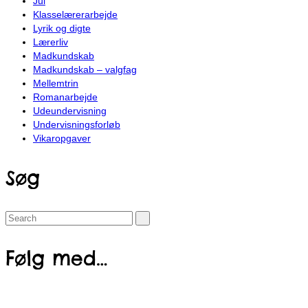
Jul
Klasselærerarbejde
Lyrik og digte
Lærerliv
Madkundskab
Madkundskab – valgfag
Mellemtrin
Romanarbejde
Udeundervisning
Undervisningsforløb
Vikaropgaver
Søg
Search
for:
Følg med…