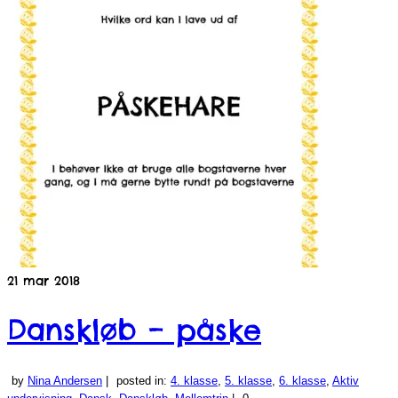
21
mar 2018
Danskløb – påske
by
Nina Andersen
|
posted in:
4. klasse
,
5. klasse
,
6. klasse
,
Aktiv