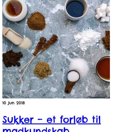
10
jun 2018
Sukker – et forløb til
madkundskab