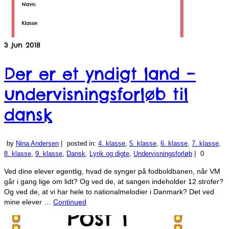
3
jun 2018
Der er et yndigt land –
undervisningsforløb til
dansk
by
Nina Andersen
|
posted in:
4. klasse
,
5. klasse
,
6. klasse
,
7. klasse
,
8. klasse
,
9. klasse
,
Dansk
,
Lyrik og digte
,
Undervisningsforløb
|
0
Ved dine elever egentlig, hvad de synger på fodboldbanen, når VM
går i gang lige om lidt? Og ved de, at sangen indeholder 12 strofer?
Og ved de, at vi har hele to nationalmelodier i Danmark? Det ved
mine elever …
Continued