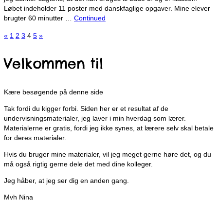
Løbet indeholder 11 poster med danskfaglige opgaver. Mine elever
brugter 60 minutter …
Continued
Navigation
«
1
2
3
4
5
»
til
Velkommen til
indlæg
Kære besøgende på denne side
Tak fordi du kigger forbi. Siden her er et resultat af de
undervisningsmaterialer, jeg laver i min hverdag som lærer.
Materialerne er gratis, fordi jeg ikke synes, at lærere selv skal betale
for deres materialer.
Hvis du bruger mine materialer, vil jeg meget gerne høre det, og du
må også rigtig gerne dele det med dine kolleger.
Jeg håber, at jeg ser dig en anden gang.
Mvh Nina