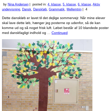
by
Nina Andersen
|
posted in:
4. klasse
,
5. klasse
,
6. klasse
,
Aktiv
undervisning
,
Dansk
,
Danskløb
,
Grammatik
,
Mellemtrin
|
4
Dette danskløb er lavet til det dejlige sommervejr. Når mine elever
skal lave dette løb, hænger jeg posterne op udenfor, så de kan
komme ud og så noget frisk luft. Løbet består af 10 blandede poster
med danskfagligt indhold og …
Continued