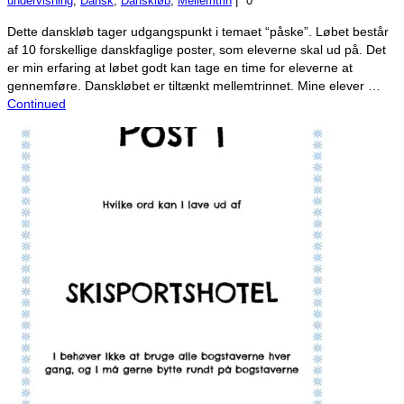
undervisning
,
Dansk
,
Danskløb
,
Mellemtrin
|
0
Dette danskløb tager udgangspunkt i temaet “påske”. Løbet består
af 10 forskellige danskfaglige poster, som eleverne skal ud på. Det
er min erfaring at løbet godt kan tage en time for eleverne at
gennemføre. Danskløbet er tiltænkt mellemtrinnet. Mine elever …
Continued