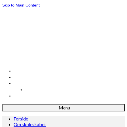
Skip to Main Content
Forside
Om skoleskabet
Dansk
Danskløb
Madkundskab
Menu
Forside
Om skoleskabet