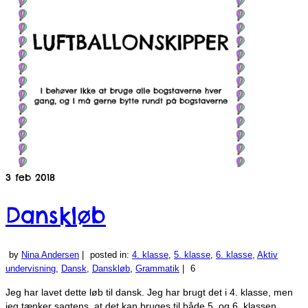
3
feb 2018
Danskløb
by
Nina Andersen
|
posted in:
4. klasse
,
5. klasse
,
6. klasse
,
Aktiv
undervisning
,
Dansk
,
Danskløb
,
Grammatik
|
6
Jeg har lavet dette løb til dansk. Jeg har brugt det i 4. klasse, men
jeg tænker sagtens, at det kan bruges til både 5. og 6. klassen.